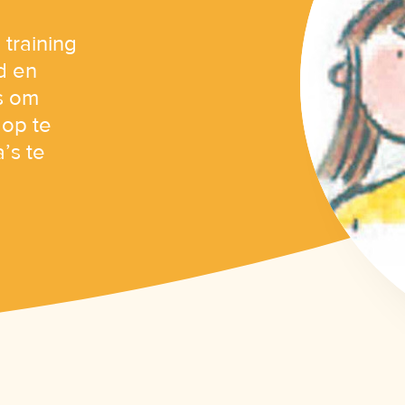
 training
d en
s om
 op te
’s te