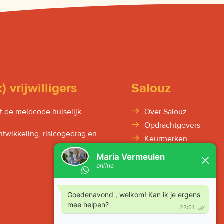
) vrijwilligers
Salouz
 de meldcode huiselijk
Over Salouz
Opdrachtgevers
twikkeling, risicogedrag en
Keurmerken
Contact