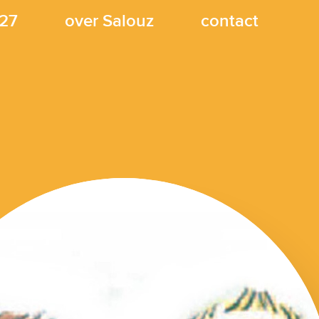
27
over Salouz
contact